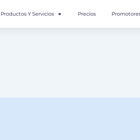
Productos Y Servicios
Precios
Promotore