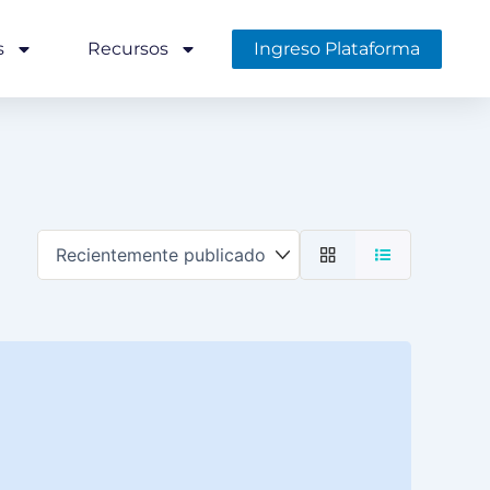
s
Recursos
Ingreso Plataforma